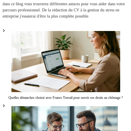
o
dans ce blog vous trouverez différentes astuces pour vous aider dans votre
parcours professionnel. De la rédaction du CV à la gestion du stress en
n
entreprise j'essaierai d'être la plus complète possible.
d
e
l
’
a
r
Quelles démarches choisir avec France Travail pour ouvrir ses droits au chômage ?
t
i