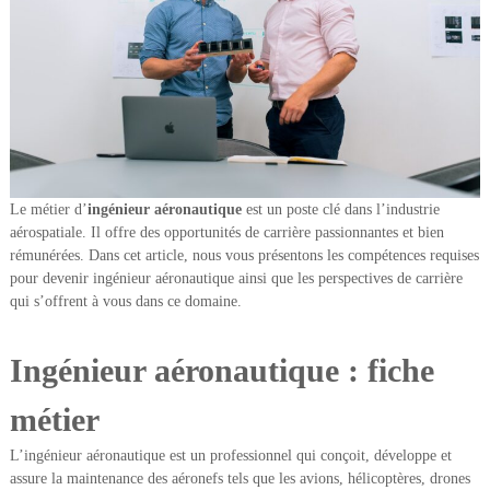
t
p
r
o
f
e
s
s
Le métier d’
ingénieur aéronautique
est un poste clé dans l’industrie
i
aérospatiale. Il offre des opportunités de carrière passionnantes et bien
o
rémunérées. Dans cet article, nous vous présentons les compétences requises
n
pour devenir ingénieur aéronautique ainsi que les perspectives de carrière
qui s’offrent à vous dans ce domaine.
n
e
l
Ingénieur aéronautique : fiche
métier
L’ingénieur aéronautique est un professionnel qui conçoit, développe et
assure la maintenance des aéronefs tels que les avions, hélicoptères, drones