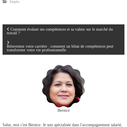
Emploi
N
Comment évaluer ses compétences et sa valeur sur le marché du
travail ?
a
Réinventez votre carrière : comment un bilan de compétences peut
transformer votre vie professionnelle
v
i
g
a
t
Bernice
i
Salut, moi c'est Bernice. Je suis spécialisée dans l'accompagnement salarié,