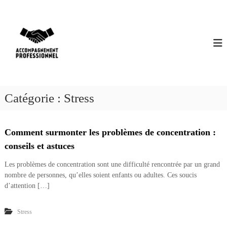
A
V
l
l
o
e
t
r
r
a
e
u
a
c
c
o
Catégorie :
Stress
c
n
t
o
e
m
Comment surmonter les problèmes de concentration :
n
p
u
conseils et astuces
a
g
Les problèmes de concentration sont une difficulté rencontrée par un grand
n
nombre de personnes, qu’elles soient enfants ou adultes. Ces soucis
e
d’attention […]
m
e
Stress
n