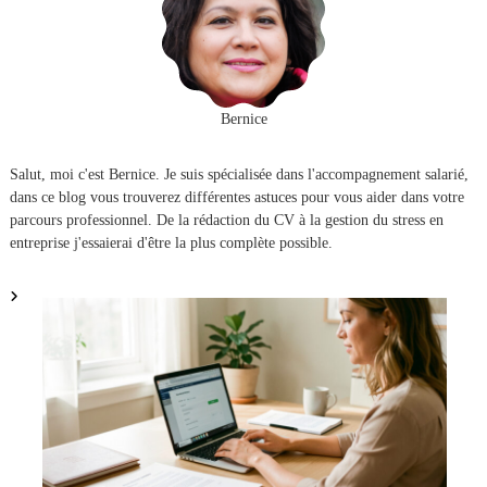
i
g
a
Bernice
t
Salut, moi c'est Bernice. Je suis spécialisée dans l'accompagnement salarié,
i
dans ce blog vous trouverez différentes astuces pour vous aider dans votre
parcours professionnel. De la rédaction du CV à la gestion du stress en
o
entreprise j'essaierai d'être la plus complète possible.
n
d
e
l