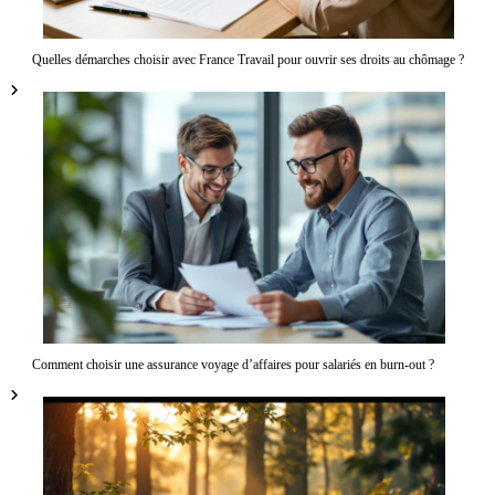
’
a
Quelles démarches choisir avec France Travail pour ouvrir ses droits au chômage ?
r
t
i
c
l
e
Comment choisir une assurance voyage d’affaires pour salariés en burn-out ?