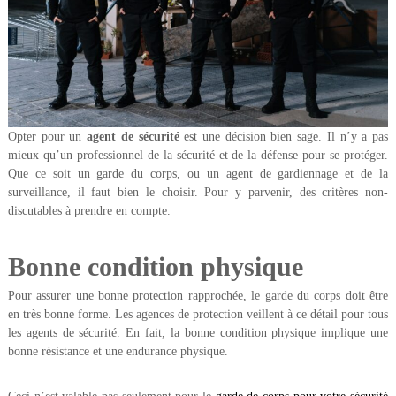
t
p
r
o
f
e
Opter pour un
agent de sécurité
est une décision bien sage. Il n’y a pas
s
mieux qu’un professionnel de la sécurité et de la défense pour se protéger.
s
Que ce soit un garde du corps, ou un agent de gardiennage et de la
i
surveillance, il faut bien le choisir. Pour y parvenir, des critères non-
o
discutables à prendre en compte.
n
n
Bonne condition physique
e
l
Pour assurer une bonne protection rapprochée, le garde du corps doit être
en très bonne forme. Les agences de protection veillent à ce détail pour tous
les agents de sécurité. En fait, la bonne condition physique implique une
bonne résistance et une endurance physique.